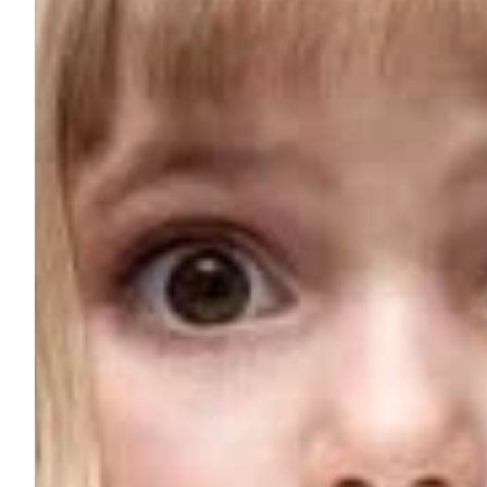
Na escola
Na família
Colunas
Conteúdos
Colecionáveis
Cursos On line
E-Books
Eventos