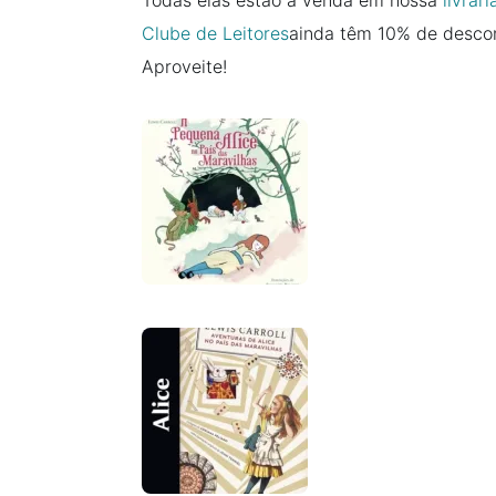
Todas elas estão à venda em nossa
livrar
Clube de Leitores
ainda têm 10% de descont
Aproveite!