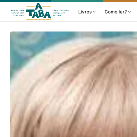
Livros
Como ler?
Livros
Resenhas
Clube de Leitores
Listas
Como ler?