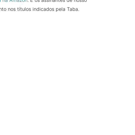
ia na Amazon
. E os assinantes de nosso
o nos títulos indicados pela Taba.