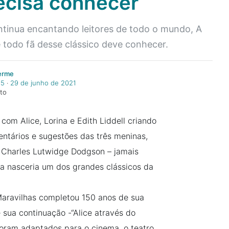
ecisa conhecer
tinua encantando leitores de todo o mundo, A
 todo fã desse clássico deve conhecer.
herme
15
‧
29 de junho de 2021
uto
com Alice, Lorina e Edith Liddell criando
entários e sugestões das três meninas,
 Charles Lutwidge Dodgson – jamais
ra nasceria um dos grandes clássicos da
 Maravilhas completou 150 anos de sua
e sua continuação -“Alice através do
foram adaptados para o cinema, o teatro,