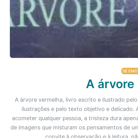
Podcast
Assine
Taba na Escola
SE EMO
A árvore
A árvore vermelha, livro escrito e ilustrado pel
ilustrações e pelo texto objetivo e delicad
acometer qualquer pessoa, a tristeza dura apen
de imagens que misturam os pensamentos de uma
convite à observação e à leitura, n