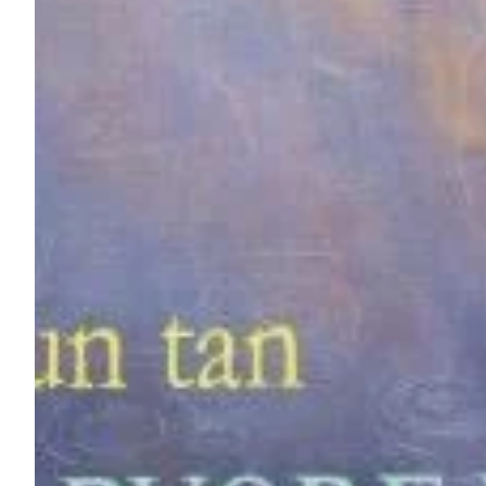
Na escola
Na família
Colunas
Conteúdos
Colecionáveis
Cursos On line
E-Books
Eventos