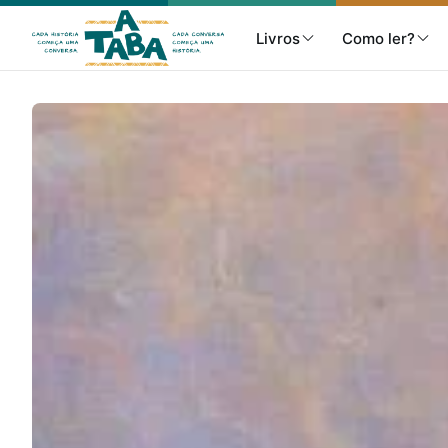
Livros
Como ler?
Livros
Resenhas
Clube de Leitores
Listas
Como ler?