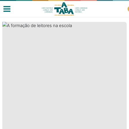
Livros
Resenhas
Clube de Leitores
Listas
Como ler?