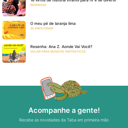
18 livros de história infantil para rir e se divertir
RESENHAS
O meu pé de laranja lima
SE EMOCIONAR
Resenha: Ana Z. Aonde Vai Você?
VIAJAR PARA MUNDOS FANTÁSTICOS
Acompanhe a gente!
Recebe as novidades da Taba em primeira mão