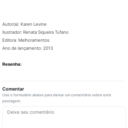
Na escola
Na família
Autor(a): Karen Levine
Ilustrador: Renata Siqueira Tufano
Colunas
Editora: Melhoramentos
Ano de lançamento: 2013
Conteúdos
Resenha:
Colecionáveis
Cursos On line
Comentar
Use o formulário abaixo para deixar um comentário sobre esta
E-Books
postagem.
Eventos