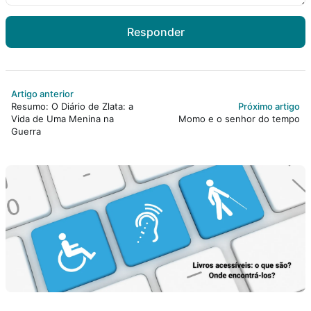
Podcast
Responder
Assine
Artigo anterior
Taba na Escola
Resumo: O Diário de Zlata: a
Próximo artigo
Vida de Uma Menina na
Momo e o senhor do tempo
Guerra