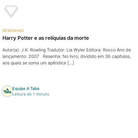
Na escola
Na família
RESENHAS
Colunas
Harry Potter e as relíquias da morte
Autor(a): J.K. Rowling Tradutor: Lia Wyler Editora: Rocco Ano de
Conteúdos
lançamento: 2007 Resenha: No livro, dividido em 36 capítulos,
aos quais se soma um apêndice […]
Colecionáveis
Equipe A Taba
Cursos On line
Leitura de 1 minuto
E-Books
Eventos