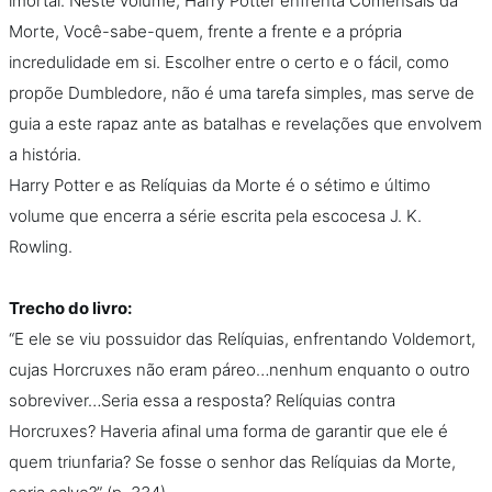
imortal. Neste volume, Harry Potter enfrenta Comensais da
Podcast
Morte, Você-sabe-quem, frente a frente e a própria
incredulidade em si. Escolher entre o certo e o fácil, como
Assine
propõe Dumbledore, não é uma tarefa simples, mas serve de
guia a este rapaz ante as batalhas e revelações que envolvem
Taba na Escola
a história.
Harry Potter e as Relíquias da Morte é o sétimo e último
volume que encerra a série escrita pela escocesa J. K.
Rowling.
Trecho do livro:
“E ele se viu possuidor das Relíquias, enfrentando Voldemort,
cujas Horcruxes não eram páreo…nenhum enquanto o outro
sobreviver…Seria essa a resposta? Relíquias contra
Horcruxes? Haveria afinal uma forma de garantir que ele é
quem triunfaria? Se fosse o senhor das Relíquias da Morte,