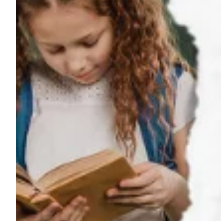
Na escola
Na família
Colunas
Conteúdos
Colecionáveis
Cursos On line
E-Books
Eventos