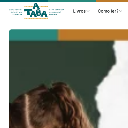
Livros
Como ler?
Livros
Resenhas
Clube de Leitores
Listas
Como ler?