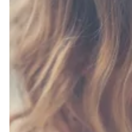
Na escola
Na família
Colunas
Conteúdos
Colecionáveis
Cursos On line
E-Books
Eventos