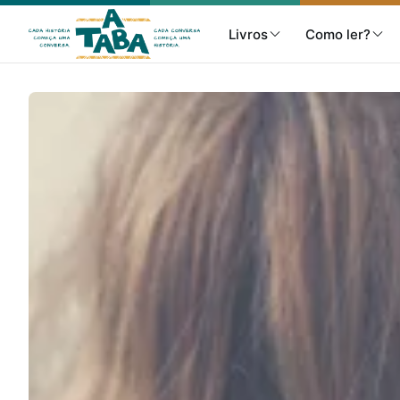
Livros
Como ler?
Livros
Resenhas
Clube de Leitores
Listas
Como ler?