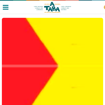
Livros
Resenhas
Clube de Leitores
Listas
Como ler?