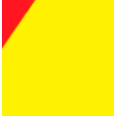
Na escola
Na família
Colunas
Conteúdos
Colecionáveis
Cursos On line
E-Books
Eventos