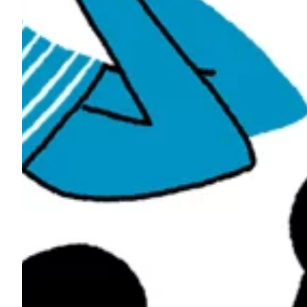
Na escola
Na família
Colunas
Conteúdos
Colecionáveis
Cursos On line
E-Books
Eventos