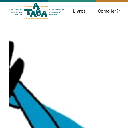
Livros
Como ler?
Livros
Resenhas
Clube de Leitores
Listas
Como ler?