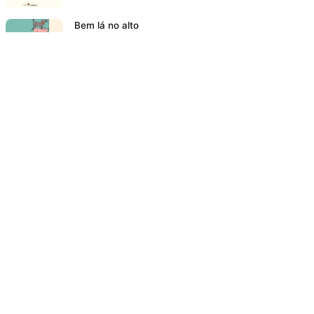
Bem lá no alto
RESENHAS
Poesia para crianças: 10 motivos para ler poemas
para crianças
NA FAMÍLIA
18 livros de história infantil para rir e se divertir
RESENHAS
O meu pé de laranja lima
SE EMOCIONAR
Resenha: Ana Z. Aonde Vai Você?
VIAJAR PARA MUNDOS FANTÁSTICOS