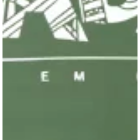
Na escola
Na família
Colunas
Conteúdos
Colecionáveis
Cursos On line
E-Books
Eventos