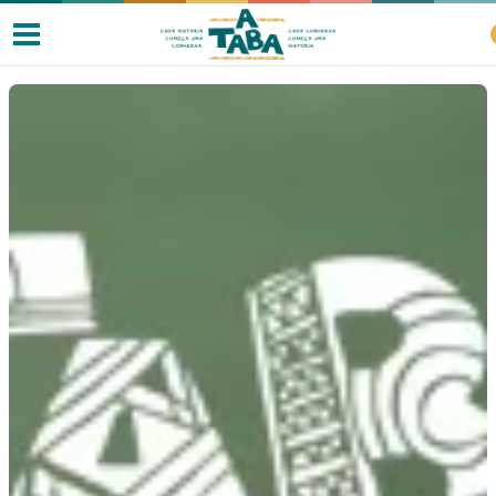
Livros
Resenhas
Clube de Leitores
Listas
Como ler?