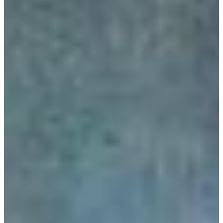
Na escola
Na família
Colunas
Conteúdos
Colecionáveis
Cursos On line
E-Books
Eventos