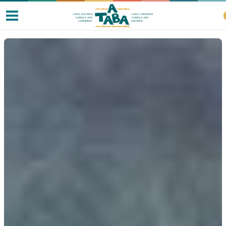
Livros
Resenhas
Clube de Leitores
Listas
Como ler?