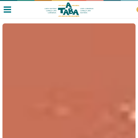
Livros
Resenhas
Clube de Leitores
Listas
Como ler?