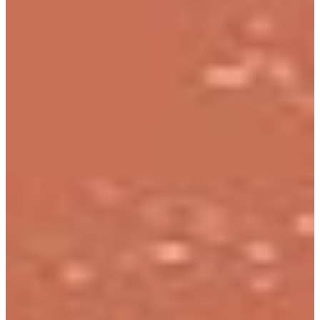
Na escola
Na família
Colunas
Conteúdos
Colecionáveis
Cursos On line
E-Books
Eventos