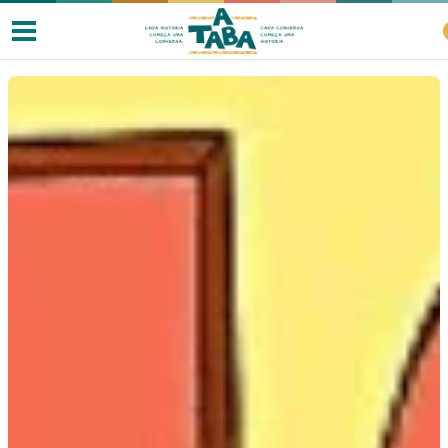
Livros
Resenhas
Clube de Leitores
Listas
Como ler?