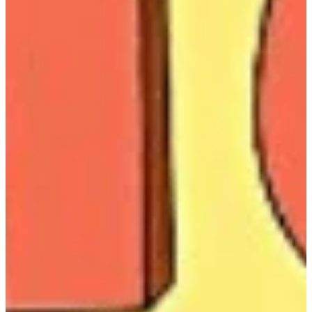
Na escola
Na família
Colunas
Conteúdos
Colecionáveis
Cursos On line
E-Books
Eventos