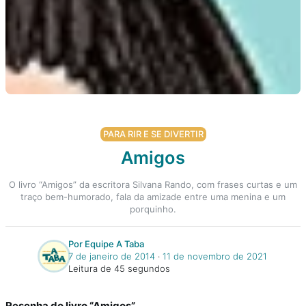
PARA RIR E SE DIVERTIR
Amigos
O livro “Amigos” da escritora Silvana Rando, com frases curtas e um
traço bem-humorado, fala da amizade entre uma menina e um
porquinho.
Por Equipe A Taba
7 de janeiro de 2014
‧
11 de novembro de 2021
Leitura de 45 segundos
Resenha do livro “Amigos”