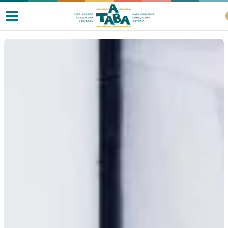
Livros
Resenhas
Clube de Leitores
Listas
Como ler?