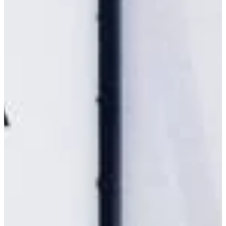
Na escola
Na família
Colunas
Conteúdos
Colecionáveis
Cursos On line
E-Books
Eventos