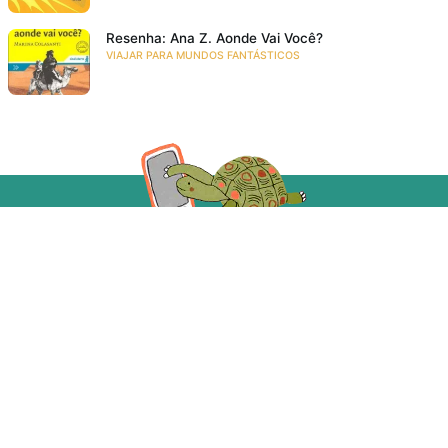
Resenha: Ana Z. Aonde Vai Você?
VIAJAR PARA MUNDOS FANTÁSTICOS
Acompanhe a gente!
Recebe as novidades da Taba em primeira mão