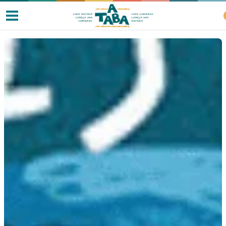
Livros
Resenhas
Clube de Leitores
Listas
Como ler?