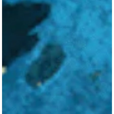
Na escola
Na família
Colunas
Conteúdos
Colecionáveis
Cursos On line
E-Books
Eventos