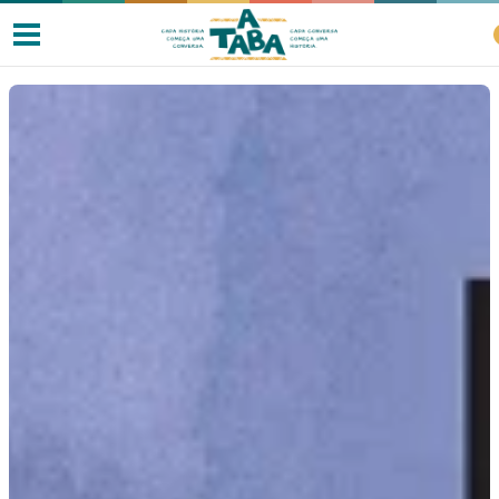
Livros
Resenhas
Clube de Leitores
Listas
Como ler?