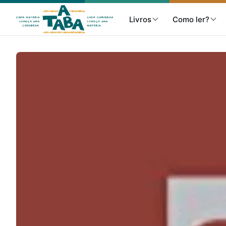
Livros
Como ler?
Livros
Resenhas
Clube de Leitores
Listas
Como ler?