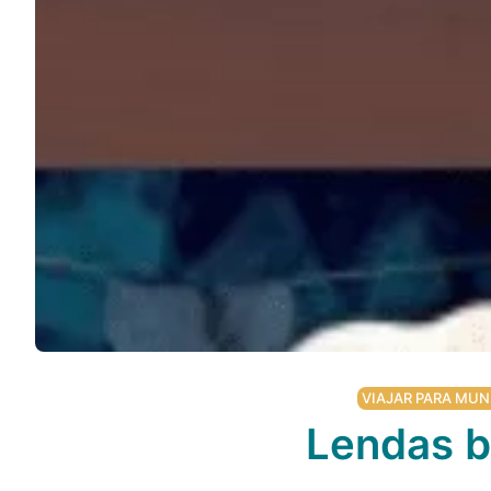
Podcast
Assine
Taba na Escola
VIAJAR PARA MUN
Lendas br