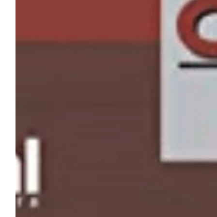
Na escola
Na família
Colunas
Conteúdos
Colecionáveis
Cursos On line
E-Books
Eventos