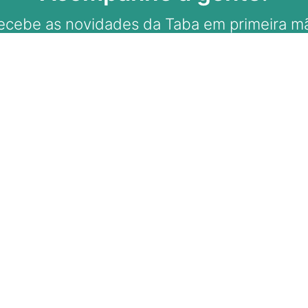
ecebe as novidades da Taba em primeira m
ale com A Taba
98166-1218 (WhatsApp)