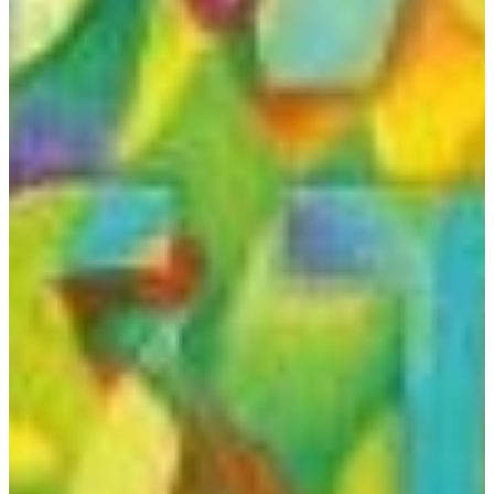
Na escola
Na família
Colunas
Conteúdos
Colecionáveis
Cursos On line
E-Books
Eventos