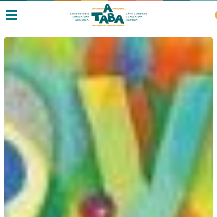
Livros
Resenhas
Clube de Leitores
Listas
Como ler?