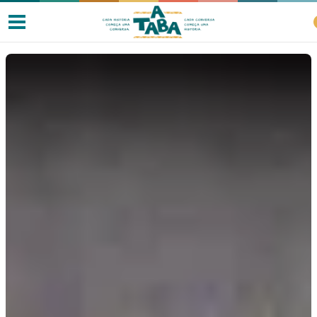
Livros
Resenhas
Clube de Leitores
Listas
Como ler?