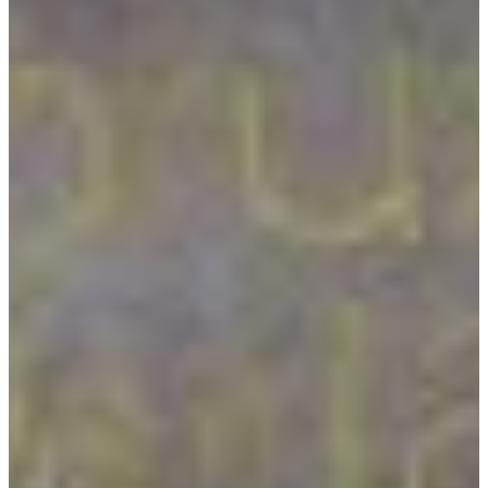
Na escola
Na família
Colunas
Conteúdos
Colecionáveis
Cursos On line
E-Books
Eventos