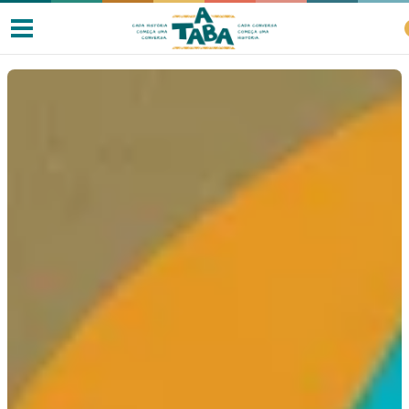
Livros
Resenhas
Clube de Leitores
Listas
Como ler?