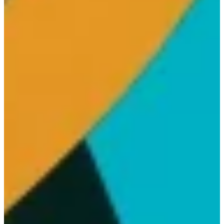
Na escola
Na família
Colunas
Conteúdos
Colecionáveis
Cursos On line
E-Books
Eventos