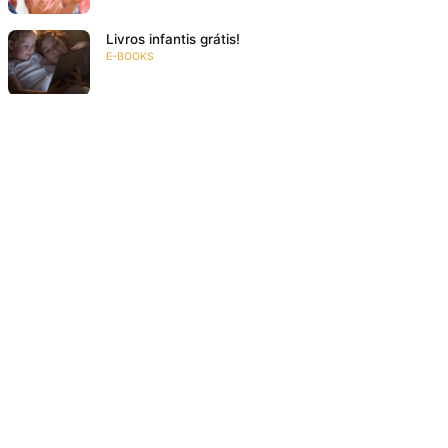
Livros infantis grátis!
E-BOOKS
Conheça 7 tipos de parlendas
NA FAMÍLIA
Resumo: O Diário de Zlata: a Vida de Uma Menina
na Guerra
RESENHAS
O grande encontro – 7 autores da literatura infantil
e juvenil
EVENTOS
Bem lá no alto
RESENHAS
Poesia para crianças: 10 motivos para ler poemas