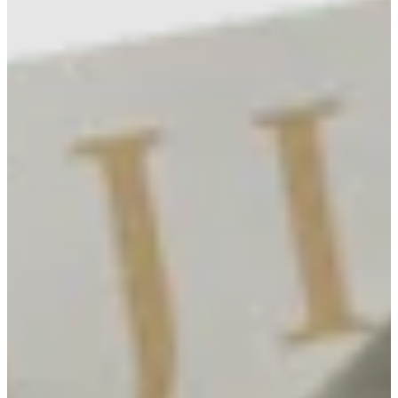
Na escola
Na família
Colunas
Conteúdos
Colecionáveis
Cursos On line
E-Books
Eventos