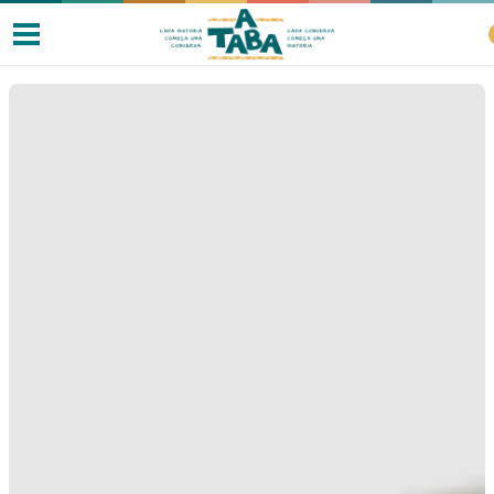
Livros
Resenhas
Clube de Leitores
Listas
Como ler?