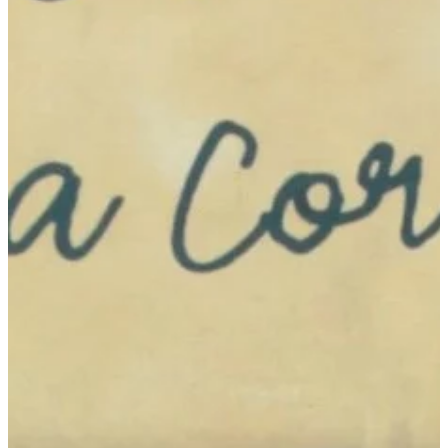
Na escola
Na família
Colunas
Conteúdos
Colecionáveis
Cursos On line
E-Books
Eventos