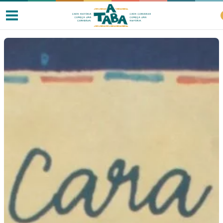
Livros
Resenhas
Clube de Leitores
Listas
Como ler?