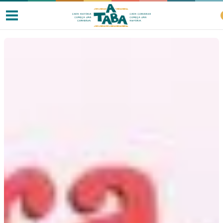
Livros
Resenhas
Clube de Leitores
Listas
Como ler?