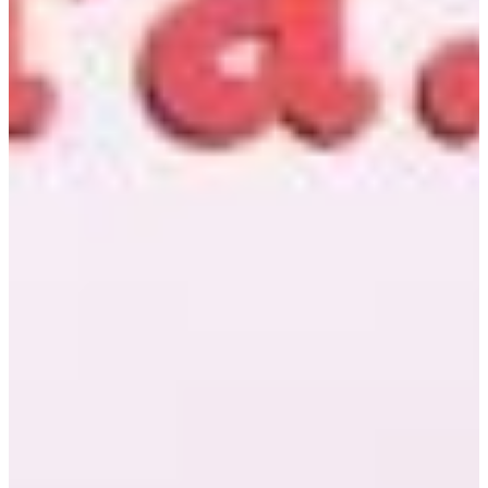
Na escola
Na família
Colunas
Conteúdos
Colecionáveis
Cursos On line
E-Books
Eventos