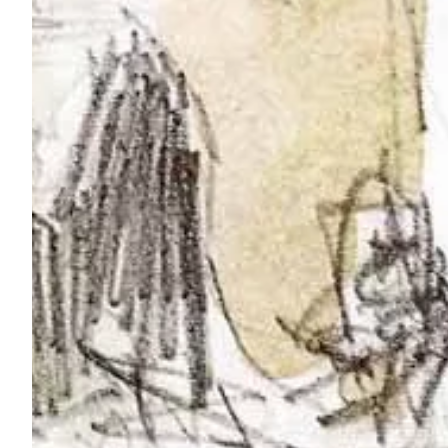
Na escola
Na família
Colunas
Conteúdos
Colecionáveis
Cursos On line
E-Books
Eventos