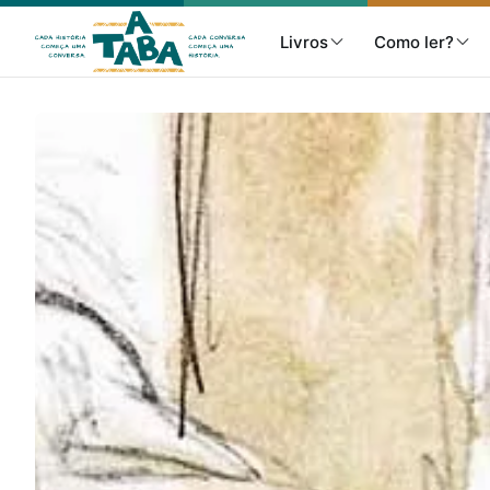
Livros
Como ler?
Livros
Resenhas
Clube de Leitores
Listas
Como ler?