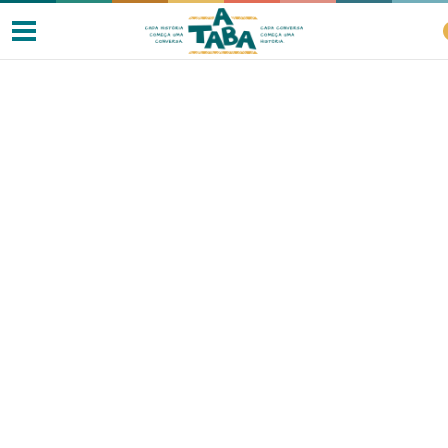
Livros
Resenhas
Clube de Leitores
Listas
Como ler?