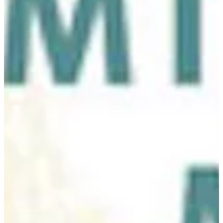
Na escola
Na família
Colunas
Conteúdos
Colecionáveis
Cursos On line
E-Books
Eventos