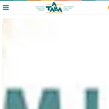
Livros
Resenhas
Clube de Leitores
Listas
Como ler?