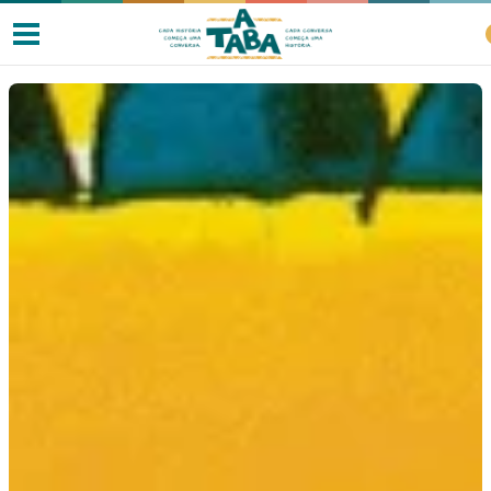
Livros
Resenhas
Clube de Leitores
Listas
Como ler?