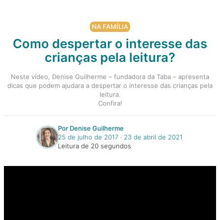
NA FAMÍLIA
Como despertar o interesse das
crianças pela leitura?
Neste vídeo, Denise Guilherme – fundadora da Taba – apresenta
dicas que podem ajudara a despertar o interesse das crianças pela
leitura.
Confira!
Por Denise Guilherme
25 de julho de 2017
‧
23 de abril de 2021
Leitura de 20 segundos