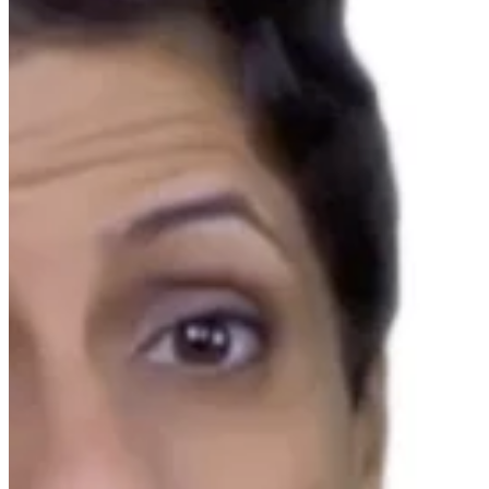
Na escola
Na família
Colunas
Conteúdos
Colecionáveis
Cursos On line
E-Books
Eventos