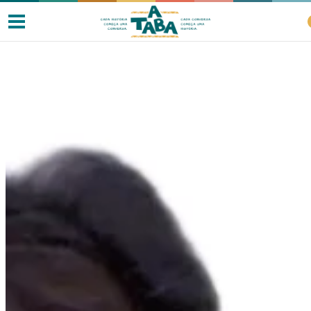
Livros
Resenhas
Clube de Leitores
Listas
Como ler?