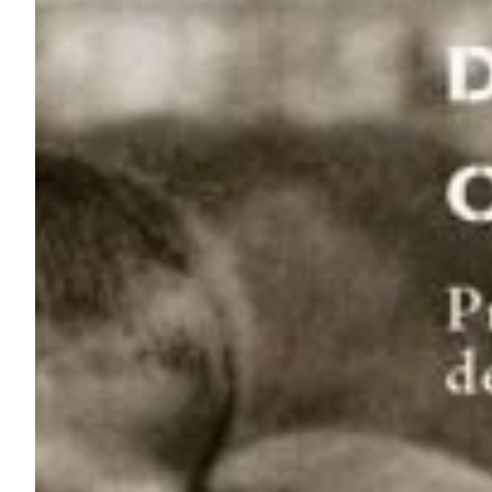
Na escola
Na família
Colunas
Conteúdos
Colecionáveis
Cursos On line
E-Books
Eventos