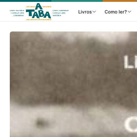
Livros
Como ler?
Livros
Resenhas
Clube de Leitores
Listas
Como ler?