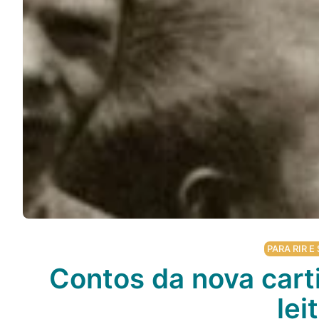
Podcast
Assine
Taba na Escola
PARA RIR E 
Contos da nova cartil
lei