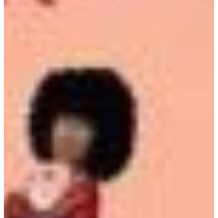
Na escola
Na família
Colunas
Conteúdos
Colecionáveis
Cursos On line
E-Books
Eventos