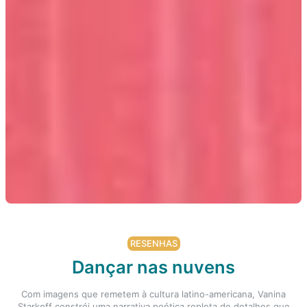
RESENHAS
Dançar nas nuvens
Com imagens que remetem à cultura latino-americana, Vanina
Starkoff constrói uma narrativa poética repleta de detalhes que