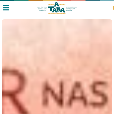
Livros
Resenhas
Clube de Leitores
Listas
Como ler?