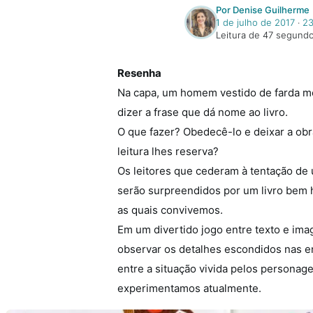
Por Denise Guilherme
1 de julho de 2017
‧
23
Leitura de 47 segund
Resenha
Na capa, um homem vestido de farda m
dizer a frase que dá nome ao livro.
O que fazer? Obedecê-lo e deixar a obra
leitura lhes reserva?
Os leitores que cederam à tentação de u
serão surpreendidos por um livro bem 
as quais convivemos.
Em um divertido jogo entre texto e ima
observar os detalhes escondidos nas e
entre a situação vivida pelo
s personage
experimentamos atualmente.