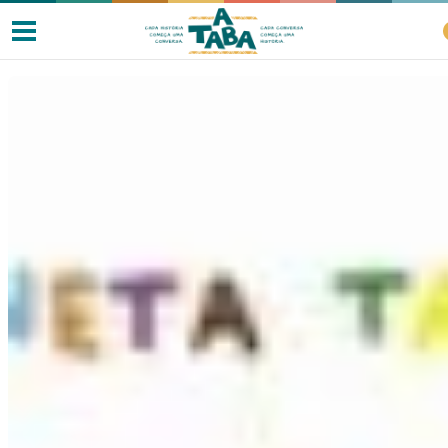
Livros
Resenhas
Clube de Leitores
Listas
Como ler?