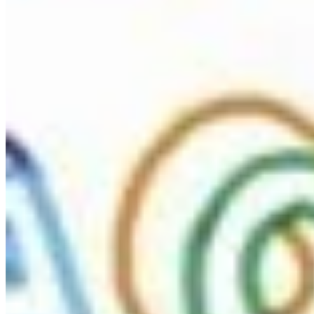
Na escola
Na família
Colunas
Conteúdos
Colecionáveis
Cursos On line
E-Books
Eventos