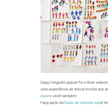
Daqui ninguém passa!
foi o título selec
uma experiência de leitura incrível aos a
Assine
você também!
Faça parte do
Clube de Leitores que
é re