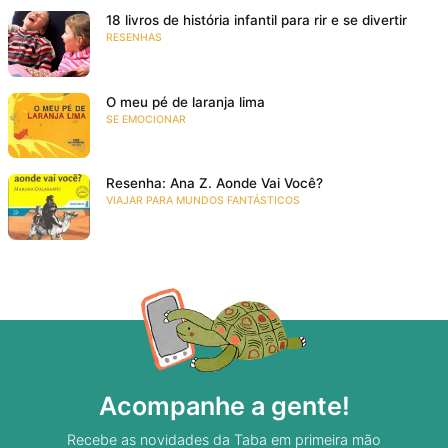
18 livros de história infantil para rir e se divertir
RESENHAS
O meu pé de laranja lima
SE EMOCIONAR
Resenha: Ana Z. Aonde Vai Você?
VIAJAR PARA MUNDOS FANTÁSTICOS
Acompanhe a gente!
Recebe as novidades da Taba em primeira mão