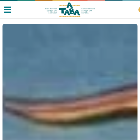
Livros
Resenhas
Clube de Leitores
Listas
Como ler?