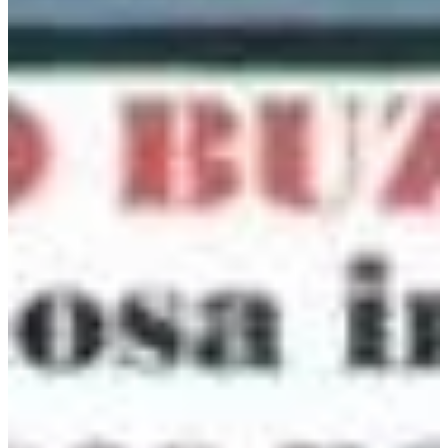
Na escola
Na família
Colunas
Conteúdos
Colecionáveis
Cursos On line
E-Books
Eventos