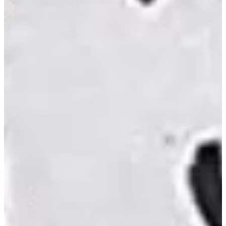
Na escola
Na família
Colunas
Conteúdos
Colecionáveis
Cursos On line
E-Books
Eventos