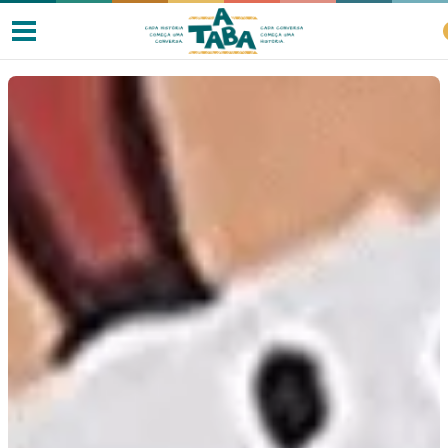
Livros
Resenhas
Clube de Leitores
Listas
Como ler?