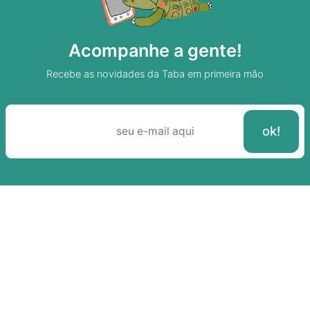
Acompanhe a gente!
Recebe as novidades da Taba em primeira mão
Sobre A Taba
Junte-se a nossa aldeia