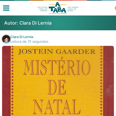
Autor:
Clara Di Lernia
Clara Di Lernia
Leitura de 31 segundos
Livros
Resenhas
Clube de Leitores
Listas
Como ler?