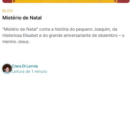
Na escola
BLOG
Mistério de Natal
Na família
“Mistério de Natal” conta a história do pequeno Joaquim, da
misteriosa Elisabet e do grande aniversariante de dezembro – o
Colunas
menino Jesus.
Conteúdos
Clara Di Lernia
Colecionáveis
Leitura de 1 minuto
Cursos On line
E-Books
Eventos