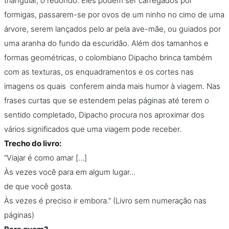
triangular, o redondo. Eles podem ser carregados por
Podcast
formigas, passarem-se por ovos de um ninho no cimo de uma
árvore, serem lançados pelo ar pela ave-mãe, ou guiados por
Assine
uma aranha do fundo da escuridão. Além dos tamanhos e
formas geométricas, o colombiano Dipacho brinca também
Taba na Escola
com as texturas, os enquadramentos e os cortes nas
imagens os quais conferem ainda mais humor à viagem. Nas
frases curtas que se estendem pelas páginas até terem o
sentido completado, Dipacho procura nos aproximar dos
vários significados que uma viagem pode receber.
Trecho do livro:
“Viajar é como amar […]
Às vezes você para em algum lugar…
de que você gosta.
Às vezes é preciso ir embora.” (Livro sem numeração nas
páginas)