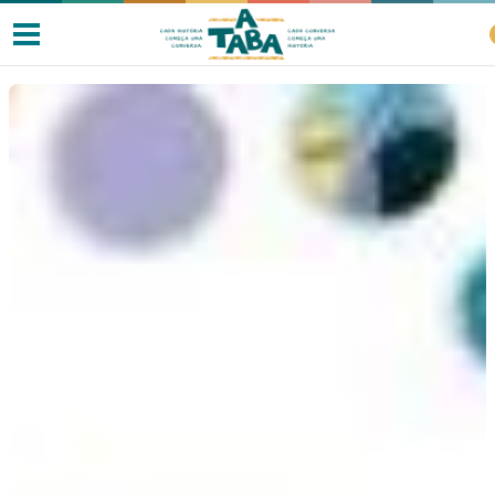
Livros
Resenhas
Clube de Leitores
Listas
Como ler?