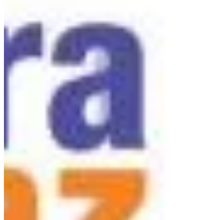
Na escola
Na família
Colunas
Conteúdos
Colecionáveis
Cursos On line
E-Books
Eventos