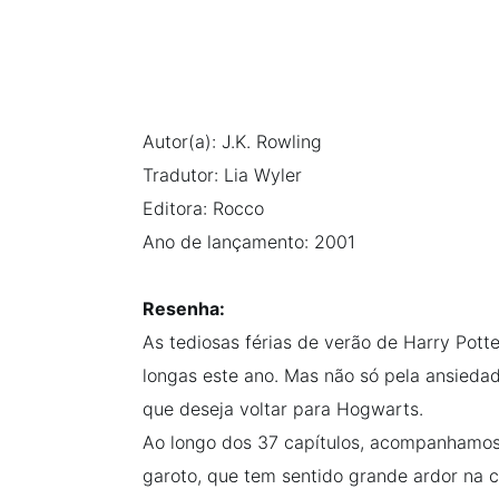
Na escola
Na família
Autor(a): J.K. Rowling
Colunas
Tradutor: Lia Wyler
Editora: Rocco
Conteúdos
Ano de lançamento: 2001
Colecionáveis
Resenha:
As tediosas férias de verão de Harry Potte
Cursos On line
longas este ano. Mas não só pela ansiedad
que deseja voltar para Hogwarts.
E-Books
Ao longo dos 37 capítulos, acompanhamo
garoto, que tem sentido grande ardor na c
Eventos