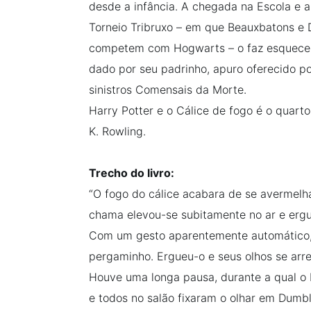
desde a infância. A chegada na Escola e a
Torneio Tribruxo – em que Beauxbatons e 
Podcast
competem com Hogwarts – o faz esquece
dado por seu padrinho, apuro oferecido 
Assine
sinistros Comensais da Morte.
Harry Potter e o Cálice de fogo é o quarto 
Taba na Escola
K. Rowling.
Trecho do livro:
“O fogo do cálice acabara de se avermelha
chama elevou-se subitamente no ar e er
Com um gesto aparentemente automático,
pergaminho. Ergueu-o e seus olhos se arr
Houve uma longa pausa, durante a qual o
e todos no salão fixaram o olhar em Dumble