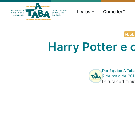
Livros
Como ler?
RESE
Harry Potter e 
Livros
Resenhas
Por Equipe A Tab
2 de maio de 201
Leitura de 1 minu
Clube de Leitores
Listas
Como ler?