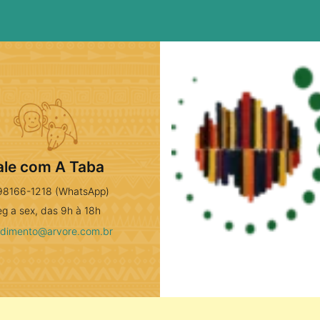
ale com A Taba
98166-1218 (WhatsApp)
eg a sex, das 9h à 18h
ndimento@arvore.com.br