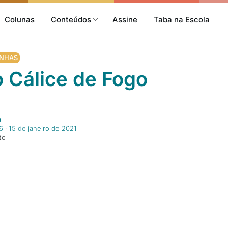
Colunas
Conteúdos
Assine
Taba na Escola
NHAS
o Cálice de Fogo
a
6
‧
15 de janeiro de 2021
to