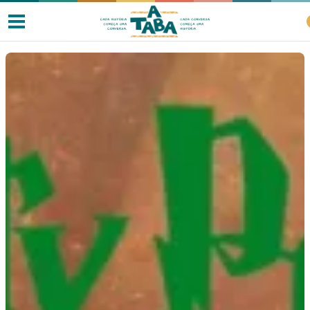
Livros
Resenhas
Clube de Leitores
Listas
Como ler?