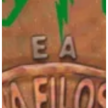
Na escola
Na família
Colunas
Conteúdos
Colecionáveis
Cursos On line
E-Books
Eventos