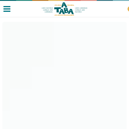
Livros
Resenhas
Clube de Leitores
Listas
Como ler?