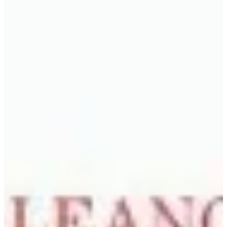
Na escola
Na família
Colunas
Conteúdos
Colecionáveis
Cursos On line
E-Books
Eventos