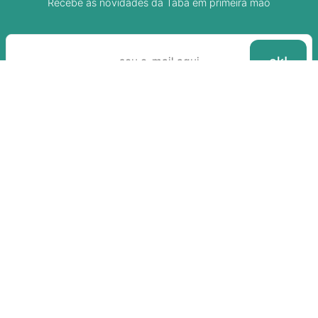
Recebe as novidades da Taba em primeira mão
Sobre A Taba
Junte-se a nossa aldeia
Termos de uso
Política de Privacidade