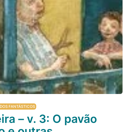
DOS FANTÁSTICOS
ira – v. 3: O pavão
o e outras