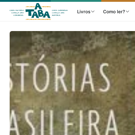
Livros
Como ler?
Livros
Resenhas
Clube de Leitores
Listas
Como ler?