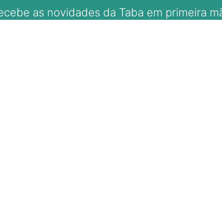
ecebe as novidades da Taba em primeira m
ale com A Taba
98166-1218 (WhatsApp)