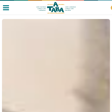
Livros
Resenhas
Clube de Leitores
Listas
Como ler?