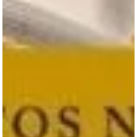
Na escola
Na família
Colunas
Conteúdos
Colecionáveis
Cursos On line
E-Books
Eventos