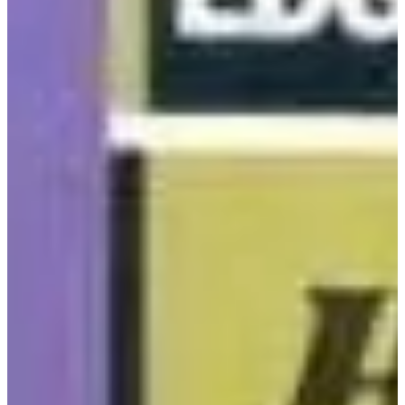
Na escola
Na família
Colunas
Conteúdos
Colecionáveis
Cursos On line
E-Books
Eventos