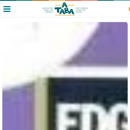
Livros
Resenhas
Clube de Leitores
Listas
Como ler?