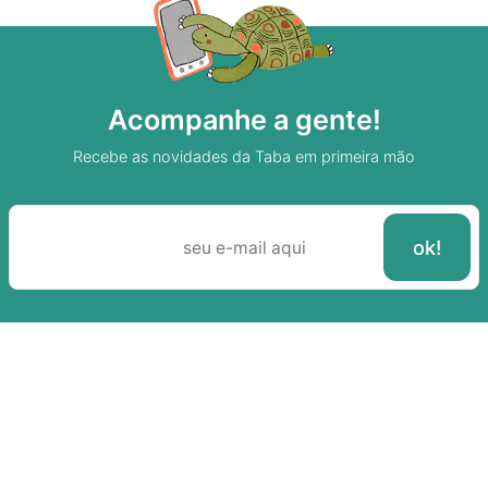
Acompanhe a gente!
Recebe as novidades da Taba em primeira mão
Sobre A Taba
Junte-se a nossa aldeia