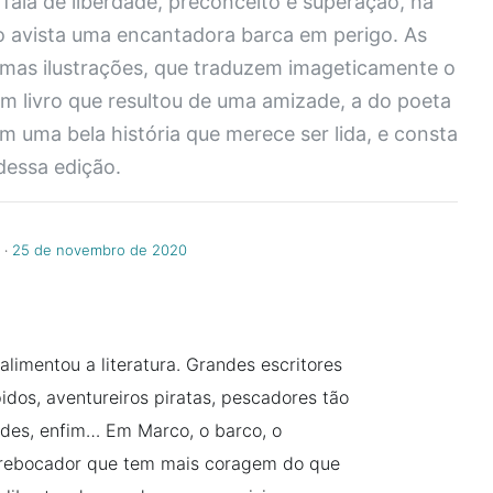
 fala de liberdade, preconceito e superação, há
 avista uma encantadora barca em perigo. As
mas ilustrações, que traduzem imageticamente o
m livro que resultou de uma amizade, a do poeta
 uma bela história que merece ser lida, e consta
dessa edição.
‧
25 de novembro de 2020
limentou a literatura. Grandes escritores
pidos, aventureiros piratas, pescadores tão
edes, enfim… Em Marco, o barco, o
 rebocador que tem mais coragem do que