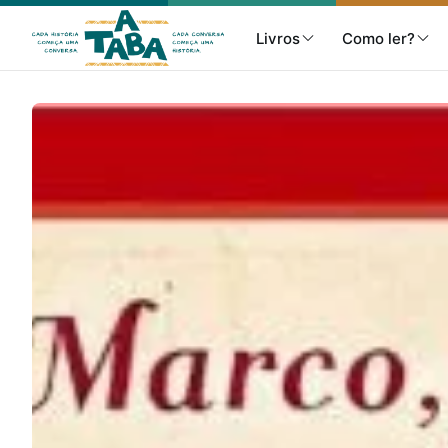
Livros
Como ler?
Livros
Resenhas
Clube de Leitores
Listas
Como ler?