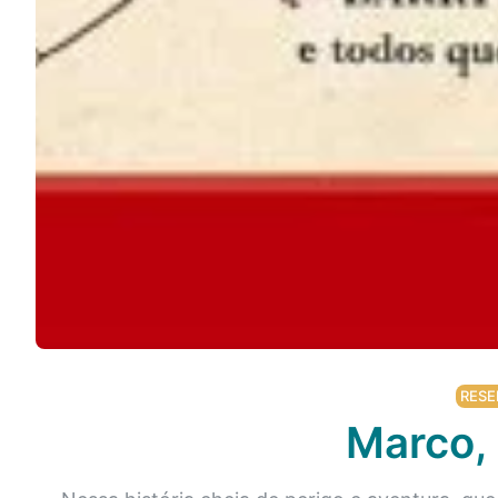
Podcast
Assine
Taba na Escola
RESE
Marco, 