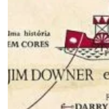
Na escola
Na família
Colunas
Conteúdos
Colecionáveis
Cursos On line
E-Books
Eventos