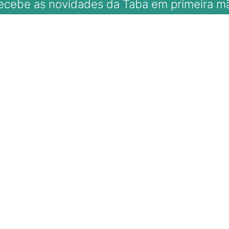
ecebe as novidades da Taba em primeira m
ale com A Taba
98166-1218 (WhatsApp)
eg a sex, das 9h à 18h