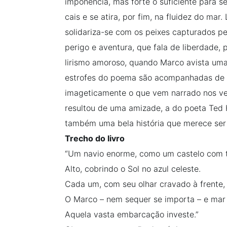
imponência, mas forte o suficiente para s
cais e se atira, por fim, na fluidez do mar.
solidariza-se com os peixes capturados pel
perigo e aventura, que fala de liberdade,
lirismo amoroso, quando Marco avista um
estrofes do poema são acompanhadas de b
imageticamente o que vem narrado nos ver
resultou de uma amizade, a do poeta Ted 
também uma bela história que merece ser l
Trecho do livro
“Um navio enorme, como um castelo com t
Alto, cobrindo o Sol no azul celeste.
Cada um, com seu olhar cravado à frente,
O Marco – nem sequer se importa – e mar
Aquela vasta embarcação investe.”