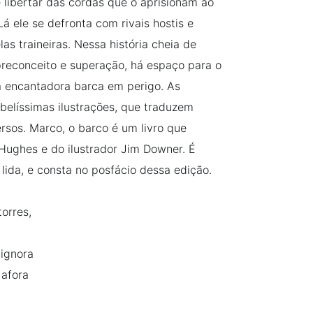
e libertar das cordas que o aprisionam ao
 Lá ele se defronta com rivais hostis e
as traineiras. Nessa história cheia de
 preconceito e superação, há espaço para o
a encantadora barca em perigo. As
elíssimas ilustrações, que traduzem
sos. Marco, o barco é um livro que
Hughes e do ilustrador Jim Downer. É
ida, e consta no posfácio dessa edição.
orres,
 ignora
 afora