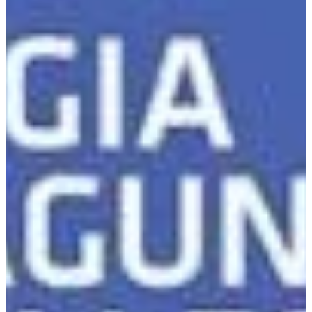
Na escola
Na família
Colunas
Conteúdos
Colecionáveis
Cursos On line
E-Books
Eventos