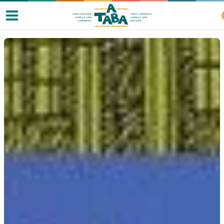
Livros
Resenhas
Clube de Leitores
Listas
Como ler?