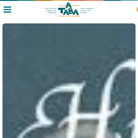
Livros
Resenhas
Clube de Leitores
Listas
Como ler?