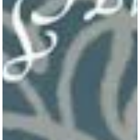
Na escola
Na família
Colunas
Conteúdos
Colecionáveis
Cursos On line
E-Books
Eventos