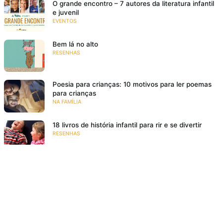
O grande encontro – 7 autores da literatura infantil
e juvenil
EVENTOS
Bem lá no alto
RESENHAS
Poesia para crianças: 10 motivos para ler poemas
para crianças
NA FAMÍLIA
18 livros de história infantil para rir e se divertir
RESENHAS
O meu pé de laranja lima
SE EMOCIONAR
Resenha: Ana Z. Aonde Vai Você?
VIAJAR PARA MUNDOS FANTÁSTICOS