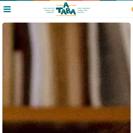
Livros
Resenhas
Clube de Leitores
Listas
Como ler?