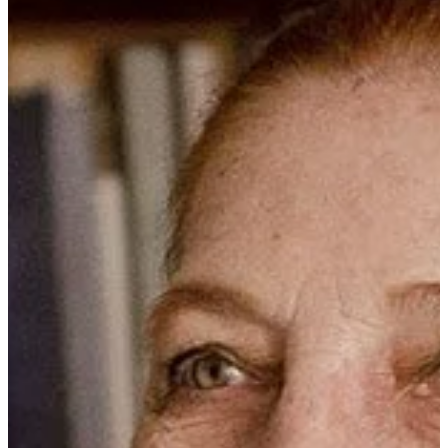
Na escola
Na família
Colunas
Conteúdos
Colecionáveis
Cursos On line
E-Books
Eventos