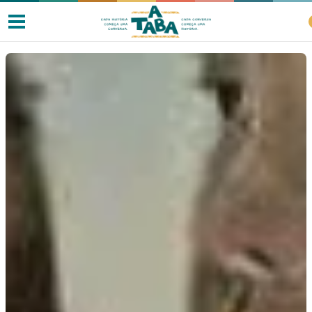
Livros
Resenhas
Clube de Leitores
Listas
Como ler?