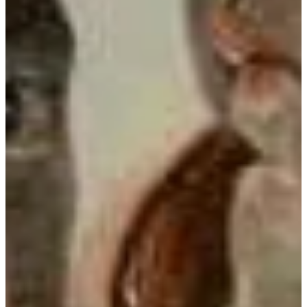
Na escola
Na família
Colunas
Conteúdos
Colecionáveis
Cursos On line
E-Books
Eventos