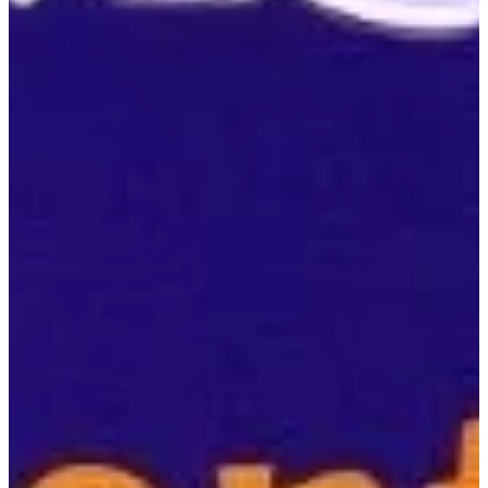
Na escola
Na família
Colunas
Conteúdos
Colecionáveis
Cursos On line
E-Books
Eventos