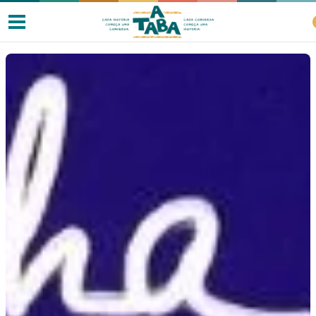
Livros
Resenhas
Clube de Leitores
Listas
Como ler?