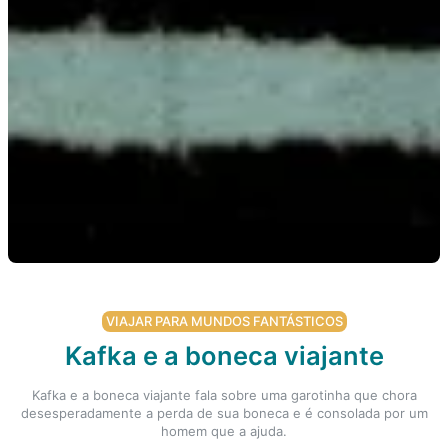
VIAJAR PARA MUNDOS FANTÁSTICOS
Kafka e a boneca viajante
Kafka e a boneca viajante fala sobre uma garotinha que chora
desesperadamente a perda de sua boneca e é consolada por um
homem que a ajuda.