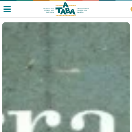
Livros
Resenhas
Clube de Leitores
Listas
Como ler?