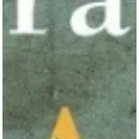
Na escola
Na família
Colunas
Conteúdos
Colecionáveis
Cursos On line
E-Books
Eventos